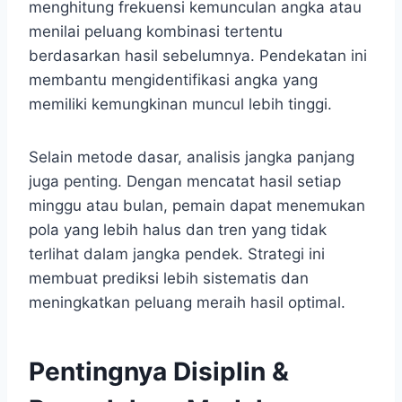
menghitung frekuensi kemunculan angka atau
menilai peluang kombinasi tertentu
berdasarkan hasil sebelumnya. Pendekatan ini
membantu mengidentifikasi angka yang
memiliki kemungkinan muncul lebih tinggi.
Selain metode dasar, analisis jangka panjang
juga penting. Dengan mencatat hasil setiap
minggu atau bulan, pemain dapat menemukan
pola yang lebih halus dan tren yang tidak
terlihat dalam jangka pendek. Strategi ini
membuat prediksi lebih sistematis dan
meningkatkan peluang meraih hasil optimal.
Pentingnya Disiplin &