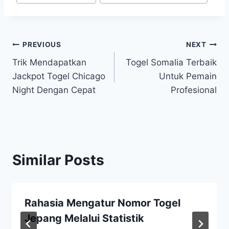
Post
PREVIOUS
NEXT
Trik Mendapatkan
Togel Somalia Terbaik
navigation
Jackpot Togel Chicago
Untuk Pemain
Night Dengan Cepat
Profesional
Similar Posts
Rahasia Mengatur Nomor Togel
Jepang Melalui Statistik