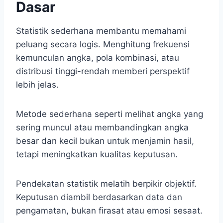
Dasar
Statistik sederhana membantu memahami
peluang secara logis. Menghitung frekuensi
kemunculan angka, pola kombinasi, atau
distribusi tinggi-rendah memberi perspektif
lebih jelas.
Metode sederhana seperti melihat angka yang
sering muncul atau membandingkan angka
besar dan kecil bukan untuk menjamin hasil,
tetapi meningkatkan kualitas keputusan.
Pendekatan statistik melatih berpikir objektif.
Keputusan diambil berdasarkan data dan
pengamatan, bukan firasat atau emosi sesaat.