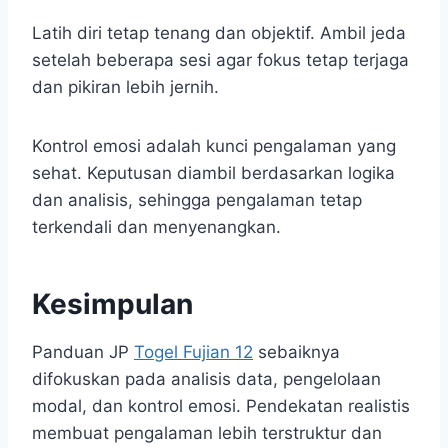
Latih diri tetap tenang dan objektif. Ambil jeda
setelah beberapa sesi agar fokus tetap terjaga
dan pikiran lebih jernih.
Kontrol emosi adalah kunci pengalaman yang
sehat. Keputusan diambil berdasarkan logika
dan analisis, sehingga pengalaman tetap
terkendali dan menyenangkan.
Kesimpulan
Panduan JP
Togel Fujian 12
sebaiknya
difokuskan pada analisis data, pengelolaan
modal, dan kontrol emosi. Pendekatan realistis
membuat pengalaman lebih terstruktur dan