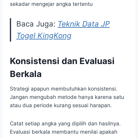
sekadar mengejar angka tertentu
Baca Juga:
Teknik Data JP
Togel KingKong
Konsistensi dan Evaluasi
Berkala
Strategi apapun membutuhkan konsistensi.
Jangan mengubah metode hanya karena satu
atau dua periode kurang sesuai harapan.
Catat setiap angka yang dipilih dan hasilnya.
Evaluasi berkala membantu menilai apakah