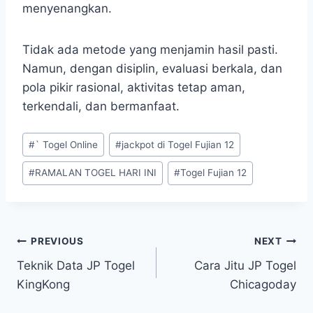
menyenangkan.
Tidak ada metode yang menjamin hasil pasti.
Namun, dengan disiplin, evaluasi berkala, dan
pola pikir rasional, aktivitas tetap aman,
terkendali, dan bermanfaat.
Post
#
` Togel Online
#
jackpot di Togel Fujian 12
Tags:
#
RAMALAN TOGEL HARI INI
#
Togel Fujian 12
Post
PREVIOUS
NEXT
Teknik Data JP Togel
Cara Jitu JP Togel
navigation
KingKong
Chicagoday