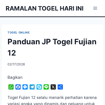
Skip
RAMALAN TOGEL HARI INI
to
content
TOGEL ONLINE
Panduan JP Togel Fujian
12
02/17/2026
Bagikan
W
F
M
T
S
L
X
S
h
a
e
e
k
i
h
a
c
s
l
y
n
a
Togel Fujian 12 selalu menarik perhatian karena
t
e
s
e
p
e
r
variasi angka yang dinamis dan peluang untuk