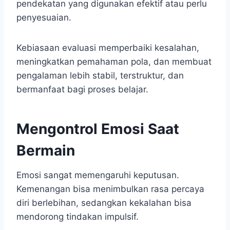
pendekatan yang digunakan efektif atau perlu
penyesuaian.
Kebiasaan evaluasi memperbaiki kesalahan,
meningkatkan pemahaman pola, dan membuat
pengalaman lebih stabil, terstruktur, dan
bermanfaat bagi proses belajar.
Mengontrol Emosi Saat
Bermain
Emosi sangat memengaruhi keputusan.
Kemenangan bisa menimbulkan rasa percaya
diri berlebihan, sedangkan kekalahan bisa
mendorong tindakan impulsif.