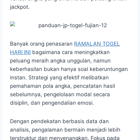
s
b
e
g
e
e
jackpot.
A
o
n
r
p
o
g
a
p
k
e
m
r
Banyak orang penasaran
RAMALAN TOGEL
HARI INI
bagaimana cara meningkatkan
peluang meraih angka unggulan, namun
keberhasilan bukan hanya soal keberuntungan
instan. Strategi yang efektif melibatkan
pemahaman pola angka, pencatatan hasil
sebelumnya, pengelolaan modal secara
disiplin, dan pengendalian emosi.
Dengan pendekatan berbasis data dan
analisis, pengalaman bermain menjadi lebih
terstruktur dan menyenangkan. Fokus pada