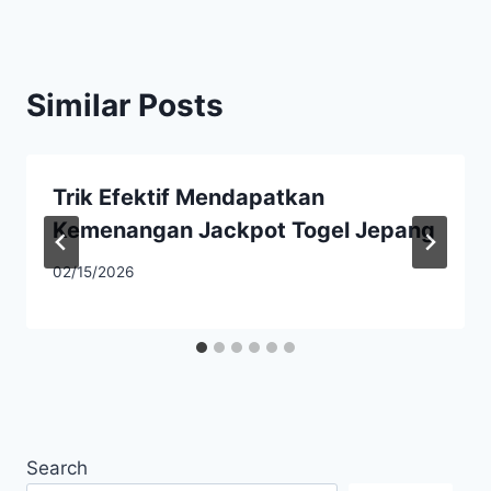
Similar Posts
Trik Efektif Mendapatkan
Kemenangan Jackpot Togel Jepang
02/15/2026
Search