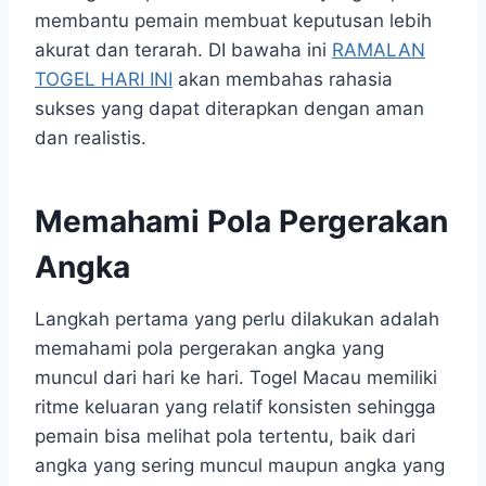
membantu pemain membuat keputusan lebih
akurat dan terarah. DI bawaha ini
RAMALAN
TOGEL HARI INI
akan membahas rahasia
sukses yang dapat diterapkan dengan aman
dan realistis.
Memahami Pola Pergerakan
Angka
Langkah pertama yang perlu dilakukan adalah
memahami pola pergerakan angka yang
muncul dari hari ke hari. Togel Macau memiliki
ritme keluaran yang relatif konsisten sehingga
pemain bisa melihat pola tertentu, baik dari
angka yang sering muncul maupun angka yang