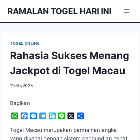
Skip
RAMALAN TOGEL HARI INI
to
content
TOGEL ONLINE
Rahasia Sukses Menang
Jackpot di Togel Macau
11/30/2025
Bagikan
W
F
M
T
S
L
X
S
h
a
e
e
k
i
h
a
c
s
l
y
n
a
Togel Macau merupakan permainan angka
t
e
s
e
p
e
r
yang dikenal dengan sistem pengundian cepat