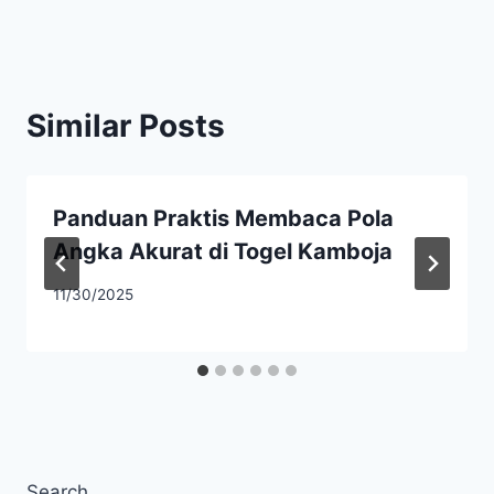
Similar Posts
Panduan Praktis Membaca Pola
Angka Akurat di Togel Kamboja
11/30/2025
Search