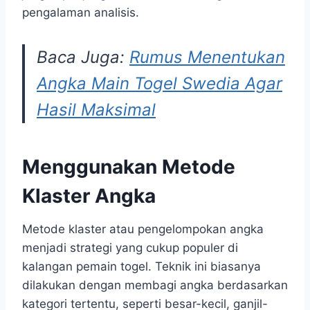
pengalaman analisis.
Baca Juga:
Rumus Menentukan
Angka Main Togel Swedia Agar
Hasil Maksimal
Menggunakan Metode
Klaster Angka
Metode klaster atau pengelompokan angka
menjadi strategi yang cukup populer di
kalangan pemain togel. Teknik ini biasanya
dilakukan dengan membagi angka berdasarkan
kategori tertentu, seperti besar-kecil, ganjil-