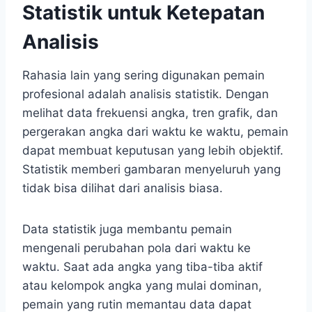
Statistik untuk Ketepatan
Analisis
Rahasia lain yang sering digunakan pemain
profesional adalah analisis statistik. Dengan
melihat data frekuensi angka, tren grafik, dan
pergerakan angka dari waktu ke waktu, pemain
dapat membuat keputusan yang lebih objektif.
Statistik memberi gambaran menyeluruh yang
tidak bisa dilihat dari analisis biasa.
Data statistik juga membantu pemain
mengenali perubahan pola dari waktu ke
waktu. Saat ada angka yang tiba-tiba aktif
atau kelompok angka yang mulai dominan,
pemain yang rutin memantau data dapat