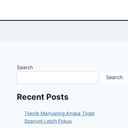
Search
Search
Recent Posts
Teknik Menyaring Angka Togel
Spanyol Lebih Fokus