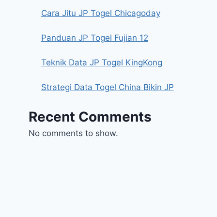
Cara Jitu JP Togel Chicagoday
Panduan JP Togel Fujian 12
Teknik Data JP Togel KingKong
Strategi Data Togel China Bikin JP
Recent Comments
No comments to show.