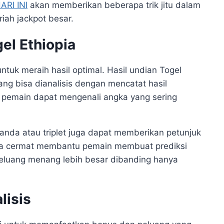
RI INI
akan memberikan beberapa trik jitu dalam
iah jackpot besar.
l Ethiopia
uk meraih hasil optimal. Hasil undian Togel
ang bisa dianalisis dengan mencatat hasil
pemain dapat mengenali angka yang sering
anda atau triplet juga dapat memberikan petunjuk
ara cermat membantu pemain membuat prediksi
 peluang menang lebih besar dibanding hanya
lisis