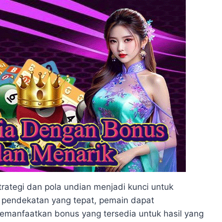
ategi dan pola undian menjadi kunci untuk
pendekatan yang tepat, pemain dapat
manfaatkan bonus yang tersedia untuk hasil yang