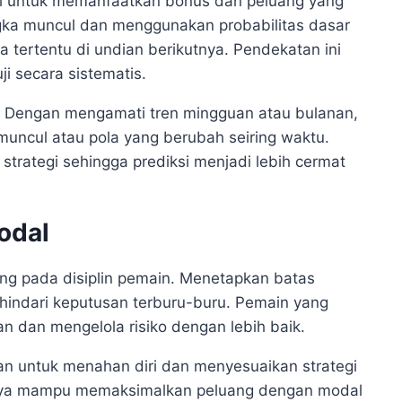
nci untuk memanfaatkan bonus dan peluang yang
gka muncul dan menggunakan probabilitas dasar
tertentu di undian berikutnya. Pendekatan ini
ji secara sistematis.
a. Dengan mengamati tren mingguan atau bulanan,
uncul atau pola yang berubah seiring waktu.
trategi sehingga prediksi menjadi lebih cermat
odal
ng pada disiplin pemain. Menetapkan batas
hindari keputusan terburu-buru. Pemain yang
n dan mengelola risiko dengan lebih baik.
untuk menahan diri dan menyesuaikan strategi
sanya mampu memaksimalkan peluang dengan modal