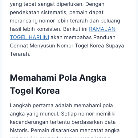
yang tepat sangat diperlukan. Dengan
pendekatan sistematis, pemain dapat
merancang nomor lebih terarah dan peluang
hasil lebih konsisten. Berikut ini
RAMALAN
TOGEL HARI INI
akan membahas Panduan
Cermat Menyusun Nomor Togel Korea Supaya
Terarah.
Memahami Pola Angka
Togel Korea
Langkah pertama adalah memahami pola
angka yang muncul. Setiap nomor memiliki
kecenderungan tertentu berdasarkan data
historis. Pemain disarankan mencatat angka