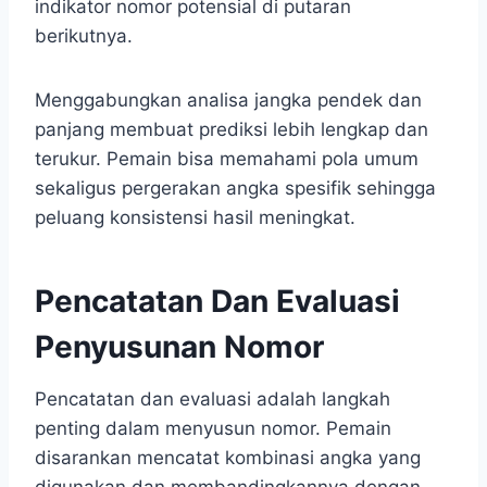
indikator nomor potensial di putaran
berikutnya.
Menggabungkan analisa jangka pendek dan
panjang membuat prediksi lebih lengkap dan
terukur. Pemain bisa memahami pola umum
sekaligus pergerakan angka spesifik sehingga
peluang konsistensi hasil meningkat.
Pencatatan Dan Evaluasi
Penyusunan Nomor
Pencatatan dan evaluasi adalah langkah
penting dalam menyusun nomor. Pemain
disarankan mencatat kombinasi angka yang