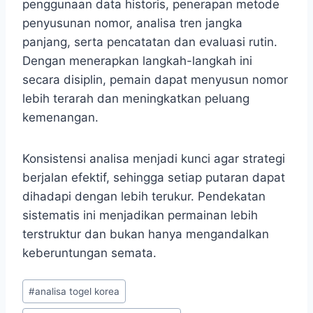
penggunaan data historis, penerapan metode
penyusunan nomor, analisa tren jangka
panjang, serta pencatatan dan evaluasi rutin.
Dengan menerapkan langkah-langkah ini
secara disiplin, pemain dapat menyusun nomor
lebih terarah dan meningkatkan peluang
kemenangan.
Konsistensi analisa menjadi kunci agar strategi
berjalan efektif, sehingga setiap putaran dapat
dihadapi dengan lebih terukur. Pendekatan
sistematis ini menjadikan permainan lebih
terstruktur dan bukan hanya mengandalkan
keberuntungan semata.
Post
#
analisa togel korea
Tags: