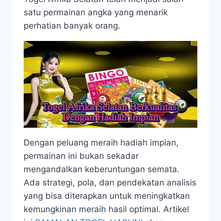
satu permainan angka yang menarik
perhatian banyak orang.
Dengan peluang meraih hadiah impian,
permainan ini bukan sekadar
mengandalkan keberuntungan semata.
Ada strategi, pola, dan pendekatan analisis
yang bisa diterapkan untuk meningkatkan
kemungkinan meraih hasil optimal. Artikel