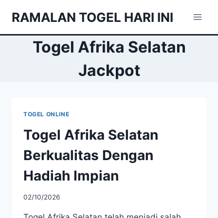
Skip
RAMALAN TOGEL HARI INI
to
content
Togel Afrika Selatan
Jackpot
TOGEL ONLINE
Togel Afrika Selatan
Berkualitas Dengan
Hadiah Impian
02/10/2026
Togel Afrika Selatan telah menjadi salah