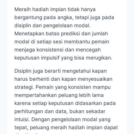
Meraih hadiah impian tidak hanya
bergantung pada angka, tetapi juga pada
disiplin dan pengelolaan modal.
Menetapkan batas prediksi dan jumlah
modal di setiap sesi membantu pemain
menjaga konsistensi dan mencegah
keputusan impulsif yang bisa merugikan.
Disiplin juga berarti mengetahui kapan
harus berhenti dan kapan menyesuaikan
strategi. Pemain yang konsisten mampu
mempertahankan peluang lebih lama
karena setiap keputusan didasarkan pada
perhitungan dan data, bukan sekadar
intuisi. Dengan pengelolaan modal yang
tepat, peluang meraih hadiah impian dapat