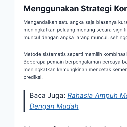
Menggunakan Strategi Ko
Mengandalkan satu angka saja biasanya kuran
meningkatkan peluang menang secara signif
muncul dengan angka jarang muncul, sehingga
Metode sistematis seperti memilih kombinasi 
Beberapa pemain berpengalaman percaya b
meningkatkan kemungkinan mencetak kemena
prediksi.
Baca Juga:
Rahasia Ampuh Me
Dengan Mudah