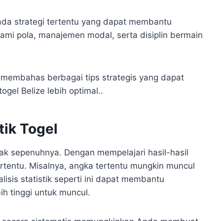
ada strategi tertentu yang dapat membantu
i pola, manajemen modal, serta disiplin bermain
membahas berbagai tips strategis yang dapat
gel Belize lebih optimal..
tik Togel
acak sepenuhnya. Dengan mempelajari hasil-hasil
rtentu. Misalnya, angka tertentu mungkin muncul
lisis statistik seperti ini dapat membantu
h tinggi untuk muncul.