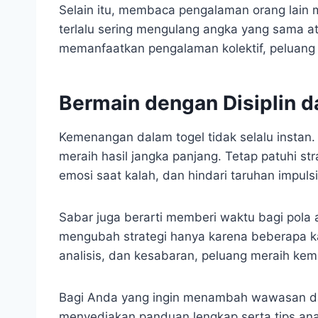
Selain itu, membaca pengalaman orang lain
terlalu sering mengulang angka yang sama 
memanfaatkan pengalaman kolektif, peluang 
Bermain dengan Disiplin d
Kemenangan dalam togel tidak selalu instan.
meraih hasil jangka panjang. Tetap patuhi st
emosi saat kalah, dan hindari taruhan impulsi
Sabar juga berarti memberi waktu bagi pola
mengubah strategi hanya karena beberapa kal
analisis, dan kesabaran, peluang meraih keme
Bagi Anda yang ingin menambah wawasan dan 
menyediakan panduan lengkap serta tips anali