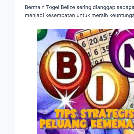
h
a
e
e
k
i
h
a
c
s
l
y
n
a
Bermain Togel Belize sering dianggap sebagai
t
e
s
e
p
e
r
menjadi kesempatan untuk meraih keuntung
s
b
e
g
e
e
A
o
n
r
p
o
g
a
p
k
e
m
r