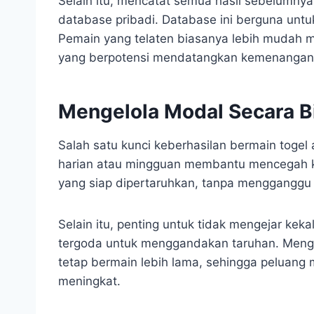
Selain itu, mencatat semua hasil sebelumn
database pribadi. Database ini berguna untu
Pemain yang telaten biasanya lebih mudah 
yang berpotensi mendatangkan kemenangan
Mengelola Modal Secara B
Salah satu kunci keberhasilan bermain tog
harian atau mingguan membantu mencegah ker
yang siap dipertaruhkan, tanpa mengganggu
Selain itu, penting untuk tidak mengejar kekal
tergoda untuk menggandakan taruhan. Meng
tetap bermain lebih lama, sehingga peluan
meningkat.