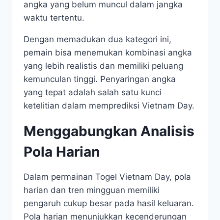
angka yang belum muncul dalam jangka
waktu tertentu.
Dengan memadukan dua kategori ini,
pemain bisa menemukan kombinasi angka
yang lebih realistis dan memiliki peluang
kemunculan tinggi. Penyaringan angka
yang tepat adalah salah satu kunci
ketelitian dalam memprediksi Vietnam Day.
Menggabungkan Analisis
Pola Harian
Dalam permainan Togel Vietnam Day, pola
harian dan tren mingguan memiliki
pengaruh cukup besar pada hasil keluaran.
Pola harian menunjukkan kecenderungan