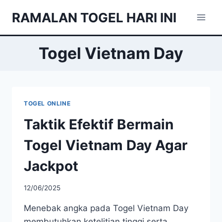
Skip
RAMALAN TOGEL HARI INI
to
content
Togel Vietnam Day
TOGEL ONLINE
Taktik Efektif Bermain
Togel Vietnam Day Agar
Jackpot
12/06/2025
Menebak angka pada Togel Vietnam Day
membutuhkan ketelitian tinggi serta