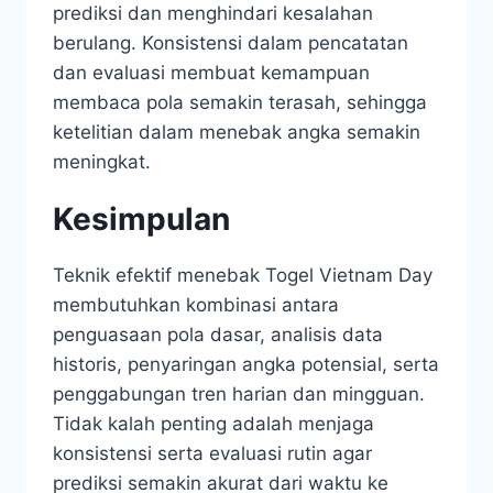
prediksi dan menghindari kesalahan
berulang. Konsistensi dalam pencatatan
dan evaluasi membuat kemampuan
membaca pola semakin terasah, sehingga
ketelitian dalam menebak angka semakin
meningkat.
Kesimpulan
Teknik efektif menebak Togel Vietnam Day
membutuhkan kombinasi antara
penguasaan pola dasar, analisis data
historis, penyaringan angka potensial, serta
penggabungan tren harian dan mingguan.
Tidak kalah penting adalah menjaga
konsistensi serta evaluasi rutin agar
prediksi semakin akurat dari waktu ke