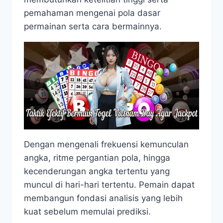
pemahaman mengenai pola dasar
permainan serta cara bermainnya.
Dengan mengenali frekuensi kemunculan
angka, ritme pergantian pola, hingga
kecenderungan angka tertentu yang
muncul di hari-hari tertentu. Pemain dapat
membangun fondasi analisis yang lebih
kuat sebelum memulai prediksi.