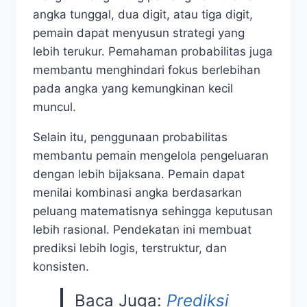
angka tunggal, dua digit, atau tiga digit,
pemain dapat menyusun strategi yang
lebih terukur. Pemahaman probabilitas juga
membantu menghindari fokus berlebihan
pada angka yang kemungkinan kecil
muncul.
Selain itu, penggunaan probabilitas
membantu pemain mengelola pengeluaran
dengan lebih bijaksana. Pemain dapat
menilai kombinasi angka berdasarkan
peluang matematisnya sehingga keputusan
lebih rasional. Pendekatan ini membuat
prediksi lebih logis, terstruktur, dan
konsisten.
Baca Juga:
Prediksi