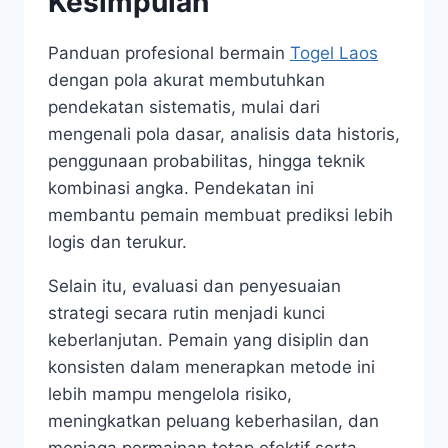
Kesimpulan
Panduan profesional bermain
Togel Laos
dengan pola akurat membutuhkan
pendekatan sistematis, mulai dari
mengenali pola dasar, analisis data historis,
penggunaan probabilitas, hingga teknik
kombinasi angka. Pendekatan ini
membantu pemain membuat prediksi lebih
logis dan terukur.
Selain itu, evaluasi dan penyesuaian
strategi secara rutin menjadi kunci
keberlanjutan. Pemain yang disiplin dan
konsisten dalam menerapkan metode ini
lebih mampu mengelola risiko,
meningkatkan peluang keberhasilan, dan