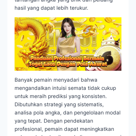
hasil yang dapat lebih terukur.
Banyak pemain menyadari bahwa
mengandalkan intuisi semata tidak cukup
untuk meraih prediksi yang konsisten.
Dibutuhkan strategi yang sistematis,
analisa pola angka, dan pengelolaan modal
yang tepat. Dengan pendekatan
profesional, pemain dapat meningkatkan