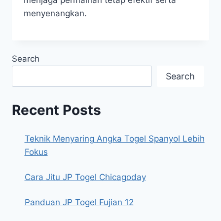
menjaga permainan tetap efektif serta
menyenangkan.
Search
Search
Recent Posts
Teknik Menyaring Angka Togel Spanyol Lebih
Fokus
Cara Jitu JP Togel Chicagoday
Panduan JP Togel Fujian 12