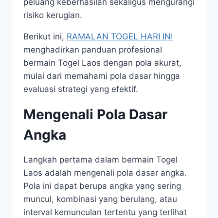
peluang keberhasilan sekaligus mengurangi
risiko kerugian.
Berikut ini,
RAMALAN TOGEL HARI INI
menghadirkan panduan profesional
bermain Togel Laos dengan pola akurat,
mulai dari memahami pola dasar hingga
evaluasi strategi yang efektif.
Mengenali Pola Dasar
Angka
Langkah pertama dalam bermain Togel
Laos adalah mengenali pola dasar angka.
Pola ini dapat berupa angka yang sering
muncul, kombinasi yang berulang, atau
interval kemunculan tertentu yang terlihat