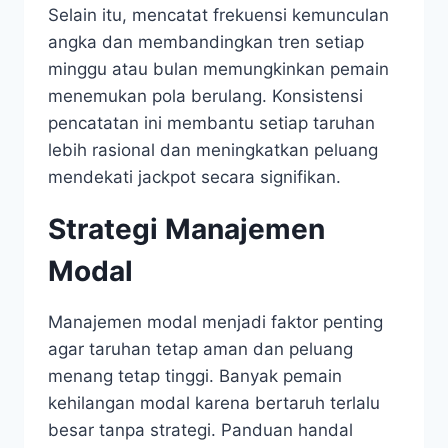
Selain itu, mencatat frekuensi kemunculan
angka dan membandingkan tren setiap
minggu atau bulan memungkinkan pemain
menemukan pola berulang. Konsistensi
pencatatan ini membantu setiap taruhan
lebih rasional dan meningkatkan peluang
mendekati jackpot secara signifikan.
Strategi Manajemen
Modal
Manajemen modal menjadi faktor penting
agar taruhan tetap aman dan peluang
menang tetap tinggi. Banyak pemain
kehilangan modal karena bertaruh terlalu
besar tanpa strategi. Panduan handal