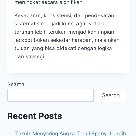
meningkat secara signifikan.
Kesabaran, konsistensi, dan pendekatan
sistematis menjadi kunci agar setiap
taruhan lebih terukur, menjadikan impian
jackpot bukan sekadar harapan, melainkan
tujuan yang bisa didekati dengan logika
dan strategi.
Search
Search
Recent Posts
Teknik Menyaring Angka Togel Spanyol Lebih