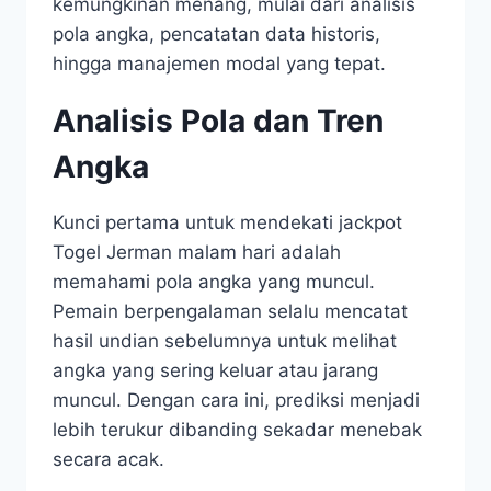
kemungkinan menang, mulai dari analisis
pola angka, pencatatan data historis,
hingga manajemen modal yang tepat.
Analisis Pola dan Tren
Angka
Kunci pertama untuk mendekati jackpot
Togel Jerman malam hari adalah
memahami pola angka yang muncul.
Pemain berpengalaman selalu mencatat
hasil undian sebelumnya untuk melihat
angka yang sering keluar atau jarang
muncul. Dengan cara ini, prediksi menjadi
lebih terukur dibanding sekadar menebak
secara acak.