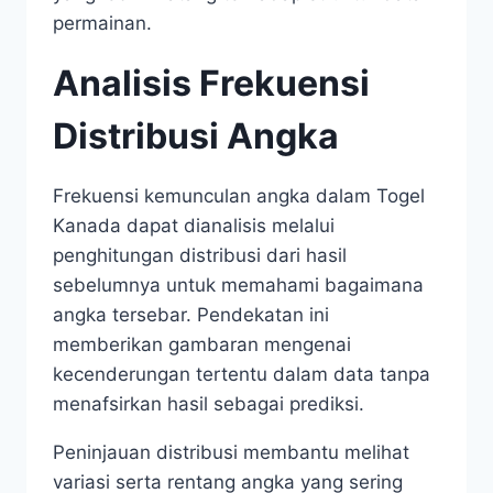
permainan.
Analisis Frekuensi
Distribusi Angka
Frekuensi kemunculan angka dalam Togel
Kanada dapat dianalisis melalui
penghitungan distribusi dari hasil
sebelumnya untuk memahami bagaimana
angka tersebar. Pendekatan ini
memberikan gambaran mengenai
kecenderungan tertentu dalam data tanpa
menafsirkan hasil sebagai prediksi.
Peninjauan distribusi membantu melihat
variasi serta rentang angka yang sering