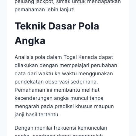
peluang jackpot, simak untuk mendapatkan
pemahaman lebih lanjut!
Teknik Dasar Pola
Angka
Analisis pola dalam Togel Kanada dapat
dilakukan dengan mempelajari perubahan
data dari waktu ke waktu menggunakan
pendekatan observasi sederhana.
Pemahaman ini membantu melihat
kecenderungan angka muncul tanpa
mengarah pada prediksi khusus maupun
janji hasil tertentu.
Dengan menilai frekuensi kemunculan