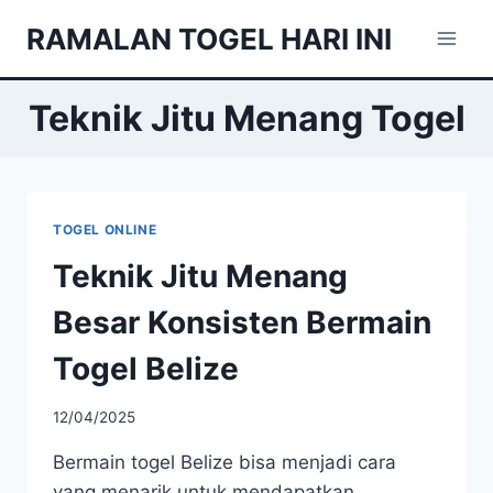
Skip
RAMALAN TOGEL HARI INI
to
content
Teknik Jitu Menang Togel
TOGEL ONLINE
Teknik Jitu Menang
Besar Konsisten Bermain
Togel Belize
12/04/2025
Bermain togel Belize bisa menjadi cara
yang menarik untuk mendapatkan