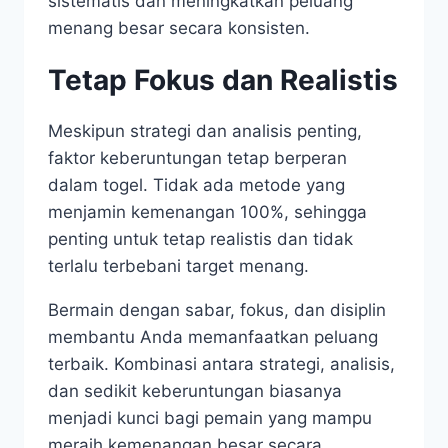
sistematis dan meningkatkan peluang
menang besar secara konsisten.
Tetap Fokus dan Realistis
Meskipun strategi dan analisis penting,
faktor keberuntungan tetap berperan
dalam togel. Tidak ada metode yang
menjamin kemenangan 100%, sehingga
penting untuk tetap realistis dan tidak
terlalu terbebani target menang.
Bermain dengan sabar, fokus, dan disiplin
membantu Anda memanfaatkan peluang
terbaik. Kombinasi antara strategi, analisis,
dan sedikit keberuntungan biasanya
menjadi kunci bagi pemain yang mampu
meraih kemenangan besar secara