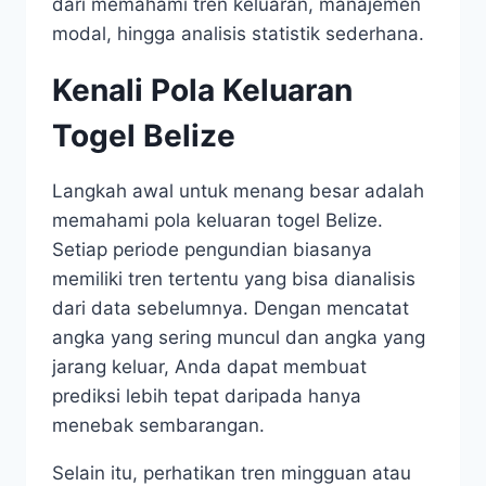
dari memahami tren keluaran, manajemen
modal, hingga analisis statistik sederhana.
Kenali Pola Keluaran
Togel Belize
Langkah awal untuk menang besar adalah
memahami pola keluaran togel Belize.
Setiap periode pengundian biasanya
memiliki tren tertentu yang bisa dianalisis
dari data sebelumnya. Dengan mencatat
angka yang sering muncul dan angka yang
jarang keluar, Anda dapat membuat
prediksi lebih tepat daripada hanya
menebak sembarangan.
Selain itu, perhatikan tren mingguan atau