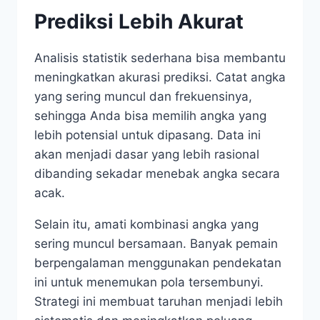
Prediksi Lebih Akurat
Analisis statistik sederhana bisa membantu
meningkatkan akurasi prediksi. Catat angka
yang sering muncul dan frekuensinya,
sehingga Anda bisa memilih angka yang
lebih potensial untuk dipasang. Data ini
akan menjadi dasar yang lebih rasional
dibanding sekadar menebak angka secara
acak.
Selain itu, amati kombinasi angka yang
sering muncul bersamaan. Banyak pemain
berpengalaman menggunakan pendekatan
ini untuk menemukan pola tersembunyi.
Strategi ini membuat taruhan menjadi lebih