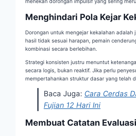
menekan dorongan impulsif yang sering meru
Menghindari Pola Kejar Ke
Dorongan untuk mengejar kekalahan adalah 
hasil tidak sesuai harapan, pemain cenderu
kombinasi secara berlebihan.
Strategi konsisten justru menuntut ketenangan
secara logis, bukan reaktif. Jika perlu peny
mempertahankan struktur dasar yang telah d
Baca Juga:
Cara Cerdas D
Fujian 12 Hari Ini
Membuat Catatan Evaluasi