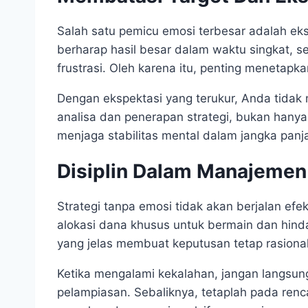
Salah satu pemicu emosi terbesar adalah eks
berharap hasil besar dalam waktu singkat, s
frustrasi. Oleh karena itu, penting menetapkan
Dengan ekspektasi yang terukur, Anda tidak
analisa dan penerapan strategi, bukan hanya
menjaga stabilitas mental dalam jangka panj
Disiplin Dalam Manajemen
Strategi tanpa emosi tidak akan berjalan efe
alokasi dana khusus untuk bermain dan hind
yang jelas membuat keputusan tetap rasional
Ketika mengalami kekalahan, jangan langsun
pelampiasan. Sebaliknya, tetaplah pada ren