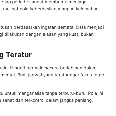
 setiap periode sangat membantu menjaga
pat melihat pola keberhasilan maupun kelemahan
tusan berdasarkan ingatan semata. Data menjadi
i dilakukan dengan alasan yang kuat, bukan
g Teratur
main. Hindari bermain secara berlebihan dalam
ental. Buat jadwal yang teratur agar fokus tetap
u untuk menganalisa tanpa terburu-buru. Pola ini
ehat dan terkontrol dalam jangka panjang.