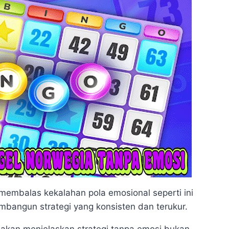
membalas kekalahan pola emosional seperti ini
bangun strategi yang konsisten dan terukur.
akan menjelaskan strategi tanpa emosi bukan