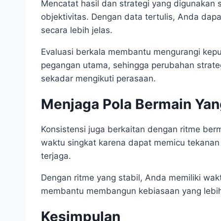
Mencatat hasil dan strategi yang digunakan
objektivitas. Dengan data tertulis, Anda da
secara lebih jelas.
Evaluasi berkala membantu mengurangi kepu
pegangan utama, sehingga perubahan strateg
sekadar mengikuti perasaan.
Menjaga Pola Bermain Yan
Konsistensi juga berkaitan dengan ritme ber
waktu singkat karena dapat memicu tekanan m
terjaga.
Dengan ritme yang stabil, Anda memiliki wakt
membantu membangun kebiasaan yang lebih s
Kesimpulan