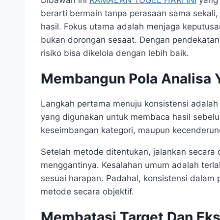
berarti bermain tanpa perasaan sama sekali
hasil. Fokus utama adalah menjaga keputusa
bukan dorongan sesaat. Dengan pendekatan y
risiko bisa dikelola dengan lebih baik.
Membangun Pola Analisa 
Langkah pertama menuju konsistensi adalah m
yang digunakan untuk membaca hasil sebelu
keseimbangan kategori, maupun kecenderung
Setelah metode ditentukan, jalankan secara 
menggantinya. Kesalahan umum adalah terlalu
sesuai harapan. Padahal, konsistensi dalam
metode secara objektif.
Membatasi Target Dan Eks