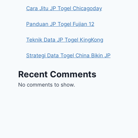
Cara Jitu JP Togel Chicagoday
Panduan JP Togel Fujian 12
Teknik Data JP Togel KingKong
Strategi Data Togel China Bikin JP
Recent Comments
No comments to show.