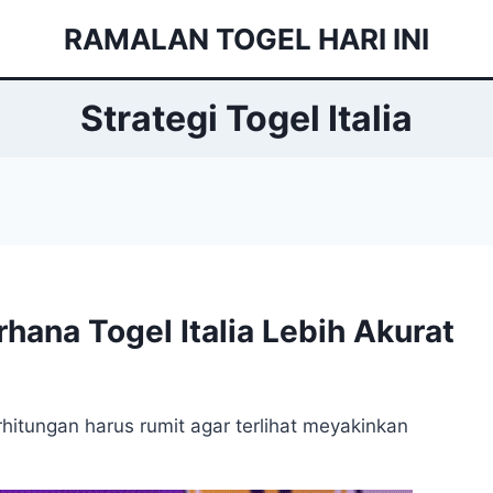
RAMALAN TOGEL HARI INI
Strategi Togel Italia
hana Togel Italia Lebih Akurat
hitungan harus rumit agar terlihat meyakinkan