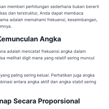
an memberi perhitungan sederhana bukan berarti
gkas dan terstruktur, Anda dapat membaca
s utama adalah memahami frekuensi, keseimbangan,
umnya.
Kemunculan Angka
na adalah mencatat frekuensi angka dalam
sa melihat digit mana yang relatif sering muncul
ng paling sering keluar. Perhatikan juga angka
inasi antara angka aktif dan angka stabil sering
nap Secara Proporsional