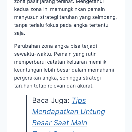
zona pasif jarang terlihat. Mengetahui
kedua zona ini memungkinkan pemain
menyusun strategi taruhan yang seimbang,
tanpa terlalu fokus pada angka tertentu
saja.
Perubahan zona angka bisa terjadi
sewaktu-waktu. Pemain yang rutin
memperbarui catatan keluaran memiliki
keuntungan lebih besar dalam memahami
pergerakan angka, sehingga strategi
taruhan tetap relevan dan akurat.
Baca Juga:
Tips
Mendapatkan Untung
Besar Saat Main