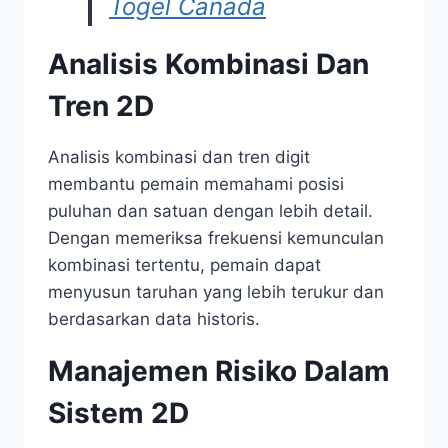
Togel Canada
Analisis Kombinasi Dan
Tren 2D
Analisis kombinasi dan tren digit
membantu pemain memahami posisi
puluhan dan satuan dengan lebih detail.
Dengan memeriksa frekuensi kemunculan
kombinasi tertentu, pemain dapat
menyusun taruhan yang lebih terukur dan
berdasarkan data historis.
Manajemen Risiko Dalam
Sistem 2D