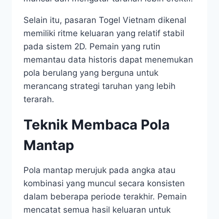
Selain itu, pasaran Togel Vietnam dikenal
memiliki ritme keluaran yang relatif stabil
pada sistem 2D. Pemain yang rutin
memantau data historis dapat menemukan
pola berulang yang berguna untuk
merancang strategi taruhan yang lebih
terarah.
Teknik Membaca Pola
Mantap
Pola mantap merujuk pada angka atau
kombinasi yang muncul secara konsisten
dalam beberapa periode terakhir. Pemain
mencatat semua hasil keluaran untuk