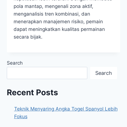
pola mantap, mengenali zona aktif,
menganalisis tren kombinasi, dan
menerapkan manajemen risiko, pemain
dapat meningkatkan kualitas permainan
secara bijak.
Search
Search
Recent Posts
Teknik Menyaring Angka Togel Spanyol Lebih
Fokus