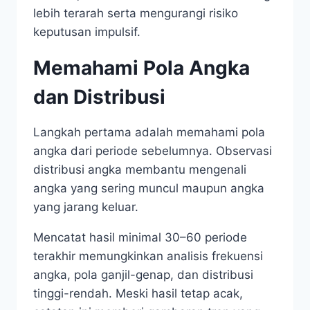
lebih terarah serta mengurangi risiko
keputusan impulsif.
Memahami Pola Angka
dan Distribusi
Langkah pertama adalah memahami pola
angka dari periode sebelumnya. Observasi
distribusi angka membantu mengenali
angka yang sering muncul maupun angka
yang jarang keluar.
Mencatat hasil minimal 30–60 periode
terakhir memungkinkan analisis frekuensi
angka, pola ganjil-genap, dan distribusi
tinggi-rendah. Meski hasil tetap acak,