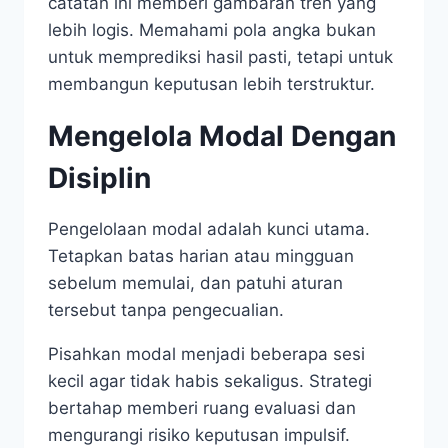
catatan ini memberi gambaran tren yang
lebih logis. Memahami pola angka bukan
untuk memprediksi hasil pasti, tetapi untuk
membangun keputusan lebih terstruktur.
Mengelola Modal Dengan
Disiplin
Pengelolaan modal adalah kunci utama.
Tetapkan batas harian atau mingguan
sebelum memulai, dan patuhi aturan
tersebut tanpa pengecualian.
Pisahkan modal menjadi beberapa sesi
kecil agar tidak habis sekaligus. Strategi
bertahap memberi ruang evaluasi dan
mengurangi risiko keputusan impulsif.