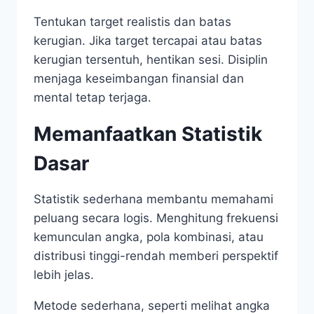
Tentukan target realistis dan batas
kerugian. Jika target tercapai atau batas
kerugian tersentuh, hentikan sesi. Disiplin
menjaga keseimbangan finansial dan
mental tetap terjaga.
Memanfaatkan Statistik
Dasar
Statistik sederhana membantu memahami
peluang secara logis. Menghitung frekuensi
kemunculan angka, pola kombinasi, atau
distribusi tinggi-rendah memberi perspektif
lebih jelas.
Metode sederhana, seperti melihat angka