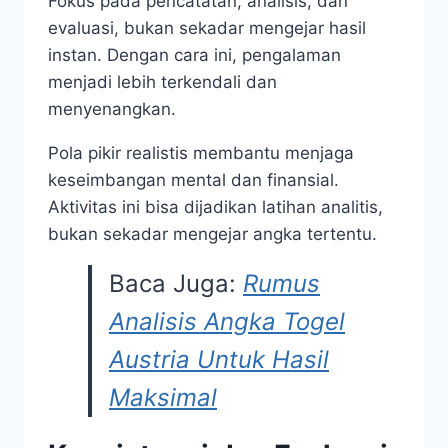
Fokus pada pencatatan, analisis, dan
evaluasi, bukan sekadar mengejar hasil
instan. Dengan cara ini, pengalaman
menjadi lebih terkendali dan
menyenangkan.
Pola pikir realistis membantu menjaga
keseimbangan mental dan finansial.
Aktivitas ini bisa dijadikan latihan analitis,
bukan sekadar mengejar angka tertentu.
Baca Juga:
Rumus
Analisis Angka Togel
Austria Untuk Hasil
Maksimal