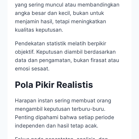
yang sering muncul atau membandingkan
angka besar dan kecil, bukan untuk
menjamin hasil, tetapi meningkatkan
kualitas keputusan.
Pendekatan statistik melatih berpikir
objektif. Keputusan diambil berdasarkan
data dan pengamatan, bukan firasat atau
emosi sesaat.
Pola Pikir Realistis
Harapan instan sering membuat orang
mengambil keputusan terburu-buru.
Penting dipahami bahwa setiap periode
independen dan hasil tetap acak.