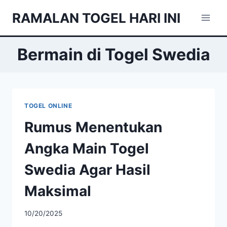
Skip
RAMALAN TOGEL HARI INI
to
content
Bermain di Togel Swedia
TOGEL ONLINE
Rumus Menentukan
Angka Main Togel
Swedia Agar Hasil
Maksimal
10/20/2025