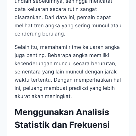
undian sebelumnya, sehingga mencatat
data keluaran secara rutin sangat
disarankan. Dari data ini, pemain dapat
melihat tren angka yang sering muncul atau
cenderung berulang.
Selain itu, memahami ritme keluaran angka
juga penting. Beberapa angka memiliki
kecenderungan muncul secara berurutan,
sementara yang lain muncul dengan jarak
waktu tertentu. Dengan memperhatikan hal
ini, peluang membuat prediksi yang lebih
akurat akan meningkat.
Menggunakan Analisis
Statistik dan Frekuensi