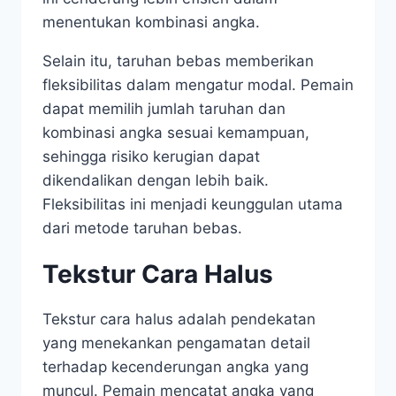
menentukan kombinasi angka.
Selain itu, taruhan bebas memberikan
fleksibilitas dalam mengatur modal. Pemain
dapat memilih jumlah taruhan dan
kombinasi angka sesuai kemampuan,
sehingga risiko kerugian dapat
dikendalikan dengan lebih baik.
Fleksibilitas ini menjadi keunggulan utama
dari metode taruhan bebas.
Tekstur Cara Halus
Tekstur cara halus adalah pendekatan
yang menekankan pengamatan detail
terhadap kecenderungan angka yang
muncul. Pemain mencatat angka yang