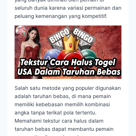
seluruh dunia karena variasi permainan dan
peluang kemenangan yang kompetitif.
Salah satu metode yang populer digunakan
adalah taruhan bebas, di mana pemain
memiliki kebebasan memilih kombinasi
angka tanpa terikat pola tertentu.
Memahami tekstur cara halus dalam
taruhan bebas dapat membantu pemain