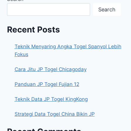
Search
Recent Posts
Teknik Menyaring Angka Togel Spanyol Lebih
Fokus
Cara Jitu JP Togel Chicagoday
Panduan JP Togel Fujian 12
Teknik Data JP Togel KingKong
Strategi Data Togel China Bikin JP