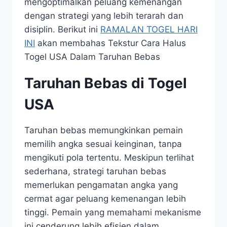
mengoptimalkan peluang kemenangan
dengan strategi yang lebih terarah dan
disiplin. Berikut ini
RAMALAN TOGEL HARI
INI
akan membahas Tekstur Cara Halus
Togel USA Dalam Taruhan Bebas
Taruhan Bebas di Togel
USA
Taruhan bebas memungkinkan pemain
memilih angka sesuai keinginan, tanpa
mengikuti pola tertentu. Meskipun terlihat
sederhana, strategi taruhan bebas
memerlukan pengamatan angka yang
cermat agar peluang kemenangan lebih
tinggi. Pemain yang memahami mekanisme
ini cenderung lebih efisien dalam