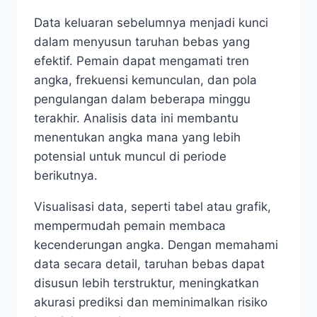
Data keluaran sebelumnya menjadi kunci
dalam menyusun taruhan bebas yang
efektif. Pemain dapat mengamati tren
angka, frekuensi kemunculan, dan pola
pengulangan dalam beberapa minggu
terakhir. Analisis data ini membantu
menentukan angka mana yang lebih
potensial untuk muncul di periode
berikutnya.
Visualisasi data, seperti tabel atau grafik,
mempermudah pemain membaca
kecenderungan angka. Dengan memahami
data secara detail, taruhan bebas dapat
disusun lebih terstruktur, meningkatkan
akurasi prediksi dan meminimalkan risiko