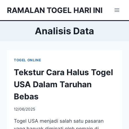
Skip
RAMALAN TOGEL HARI INI
to
content
Analisis Data
TOGEL ONLINE
Tekstur Cara Halus Togel
USA Dalam Taruhan
Bebas
12/06/2025
Togel USA menjadi salah satu pasaran
yang banyak diminati oleh pemain di